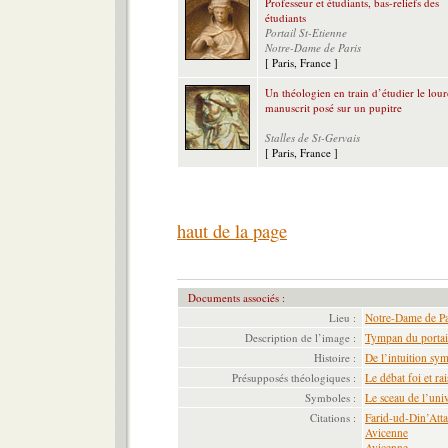
Professeur et étudiants, bas-reliefs des
étudiants
Portail St-Etienne
Notre-Dame de Paris
[ Paris, France ]
Un théologien en train d’étudier le lou
manuscrit posé sur un pupitre
Stalles de St-Gervais
[ Paris, France ]
haut de la page
Documents associés :
Lieu :
Notre-Dame de Pa
Description de l’image :
Tympan du portai
Histoire :
De l’intuition sym
Présupposés théologiques :
Le débat foi et ra
Symboles :
Le sceau de l’uni
Citations :
Farid-ud-Din’Atta
Avicenne
Avicenne