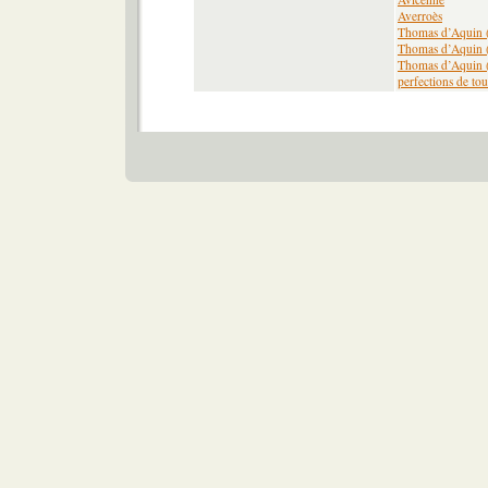
Averroès
Thomas d’Aquin (
Thomas d’Aquin (X
Thomas d’Aquin (XI
perfections de tou