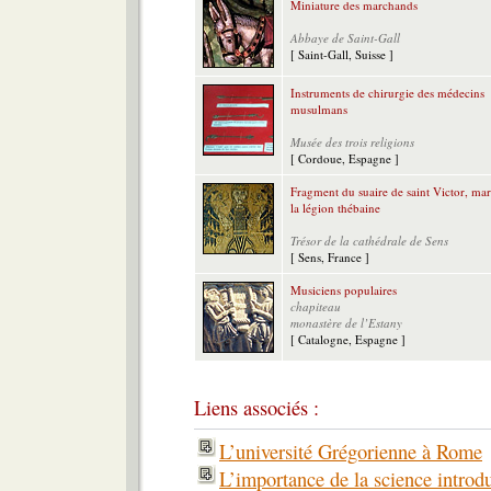
Miniature des marchands
Abbaye de Saint-Gall
[ Saint-Gall, Suisse ]
Instruments de chirurgie des médecins
musulmans
Musée des trois religions
[ Cordoue, Espagne ]
Fragment du suaire de saint Victor, mar
la légion thébaine
Trésor de la cathédrale de Sens
[ Sens, France ]
Musiciens populaires
chapiteau
monastère de l’Estany
[ Catalogne, Espagne ]
Liens associés :
L’université Grégorienne à Rome
L’importance de la science introdu