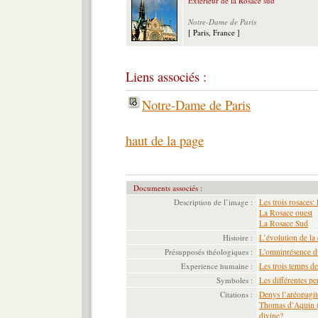
Extérieur de la Rosace sud
Notre-Dame de Paris
[ Paris, France ]
Liens associés :
Notre-Dame de Paris
haut de la page
Documents associés :
Description de l’image :
Les trois rosaces:
La Rosace ouest
La Rosace Sud
Histoire :
L’évolution de la 
Présupposés théologiques :
L’omniprésence du
Experience humaine :
Les trois temps de
Symboles :
Les différentes pe
Citations :
Denys l’aréopagit
Thomas d’Aquin (XI
divine?