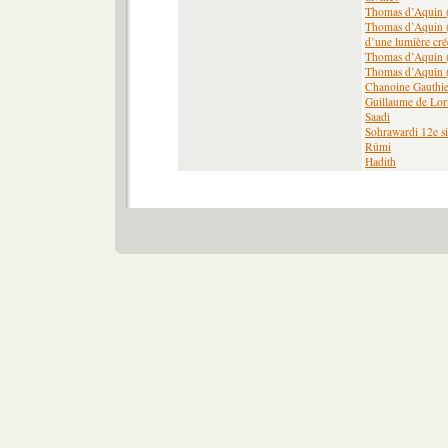
Thomas d’Aquin (XI
Thomas d’Aquin (XI
d’une lumière cré
Thomas d’Aquin (XI
Thomas d’Aquin (
Chanoine Gauthie
Guillaume de Lor
Saadi
Sohrawardi 12e si
Rûmi
Hadith