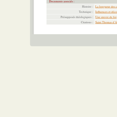
Documents associés :
Histoire :
La longueur des c
Technique :
Influences et déc
Présupposés théologiques :
Une œuvre de foi
Citations :
Saint Thomas d’