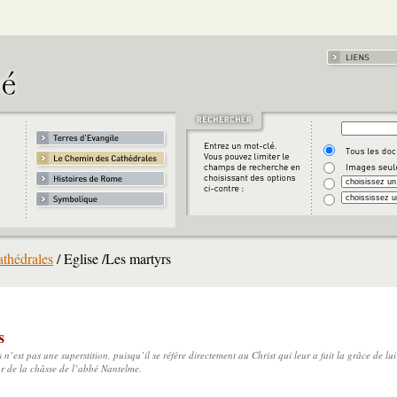
thédrales
/ Eglise /Les martyrs
s
 n’est pas une superstition, puisqu’il se réfère directement au Christ qui leur a fait la grâce de lu
or de la châsse de l’abbé Nantelme.