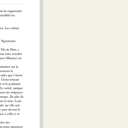
sit de rapprocher
arallèle les
on. Les soldats
nt Sigismond,
 Fils de Dieu a
ur faire renaître
laive Maurice est
ditation sur la
ntourent la
 plus que l’étroit
 Christ trônant
e et le psalmiste
Le soleil, antique
utes les religions:
temps. De plus ils
ur la terre. Leur
le, qu’elle soit
e joue devant le
ce à celle-ci se
oles des
fant pour annoncer