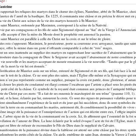
age :
Nantelme
apportait les reliques des martyrs dans le chœur des églises, Nantelme, abbé de St-Maurice, choi
 Maurice de l’autel de la basilique. En 1225, il commanda une châsse et en précisa le décor met en p
la vie du Christ aux scènes de la vie des martyrs honorés à St-Maurice:
e saint Maurice, ordonnée par Maximien, correspond à la scène de la Nativité.
r vie par ses compagnons et les fils de saint Sigismond répond au “fiat” de la Vierge à l’Annonciati
t elle accepte d’être la mère du Messie dont le prophétie ont annoncé la passion.
e saint Maurice est parallèle à celle du Christ sur la croix et sur le trône de gloire.
s des rois s’opposent: Maximien, le persécuteur, porte sa couronne avec arrogance, tandis que sai
ye, offre la sienne dans un geste d’offrande comparable à celui de “rois” mages.
t un sens inattendu au supplice des martyrs en rapprochant leur sacrifice de l’abaissement que le
troduire dans la compagnie de Dieu: le Seigneur avait accepté l’abaissement de notre condition po
 vie nouvelle et les martyrs acceptant de mourir renaissent à la vie nouvelle. “Tandis que par le g
 de la mort la vie lui est donnée.”
lorification de Maurice assis sur un trône, entouré de Sigismond et de ses fils, qui fait face à la mé
 sur le toit de la châsse. Ce ne sont plus des saints, mais l’Eglise elle-même et la Synagogue qui e
sion n’est pas représentée comme un supplice, puisque la croix est pattée, donc glorieuse, d’autant
 à clouer les pieds du condamné est élargi comme l’escabeau que l’artiste a placé sous les pieds du
le petit côté de la châsse. Ce symbole de la royauté était commun aux princes de l’antiquité bibliqu
ie du Christ par ces mots: “Il a fait de ses ennemis le marchepied de son trône” (psaume 110, 1). 
té, et la lune, éclairée par lui, entourent la croix. Ce sont des signes de puissance valables pour to
nt simultanément l’expérience de la nuit et du jour qui lui succèdent, donc ils sont symboles du 
fent la terre en en commandant les marées, autrement dit, ils conditionnent la possibilité de vivre s
ême image dit la puissance et l’omniprésence de l’action qui est décrite entre eux, l’effigie impéria
 l’arbre signe de la vie de la communauté ou la croix. Ici, ils affirment que l’essentiel de la foi s
vélation de l’amour de Dieu. La lune éclairée par le soleil évoque l’acte de foi de l’Eglise, mais fa
qui est libre de refuser de reconnaître le Fils de Dieu dans le supplicié du Calvaire.
anifestation de la puissance divine dans la faiblesse est attesté sur cette châsse par les deux symb
rplombent les petits côtés de la châsse. Un aigle, emblème de saint Jean, domine la Vierge à l’en