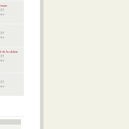
uronne
225
rice
225
rice
té de la châsse
225
rice
225
rice