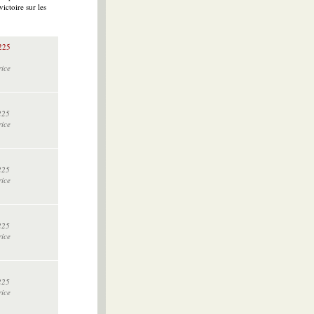
ictoire sur les
1225
rice
225
rice
225
rice
225
rice
225
rice