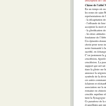
Description de l’im
Châsse de l’abbé 
En un temps où on r
les restes de saint
représentations de 
- la décapitation d
- l’offrande de leu
acceptent la mort e
- la glorification d
- les deux attitude
fondateur de l’Abba
Ces épisodes donnen
choisi pour nous in
notre humanité à la
sacrifié, en échange
C’est justement la g
crucifixion, figurée
crucifixion. La pas
support qui servait
dans la gloire sur 
annonce la seigneur
symbole de la divini
ces astres commande
éclairent et réchauf
association sur la m
romaine ou chinoise,
crucifix suprême ré
tient la Synagogue 
Ce paradoxe de la m
évangélistes qui su